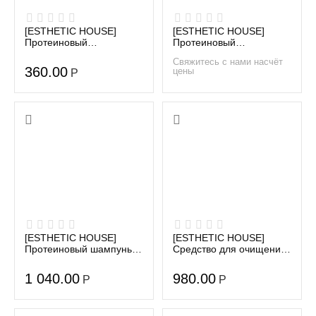
[ESTHETIC HOUSE]
[ESTHETIC HOUSE]
Протеиновый
Протеиновый
кондиционер д/волос
кондиционер д/волос
Свяжитесь с нами насчёт
CP-1 BС Intense
CP-1 BС Intense
360.00
цены
Р
Nourishing Condition...
Nourishing Condition...
[ESTHETIC HOUSE]
[ESTHETIC HOUSE]
Протеиновый шампунь
Средство для очищения
д/волос CP-1 BC Intense
кожи головы CP-1 HEAD
Nourishing Shampoo
SPA SCALP SCALER, 250
1 040.00
980.00
Р
Р
Versi...
мл