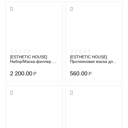
[ESTHETIC HOUSE]
[ESTHETIC HOUSE]
Набор/Маска-филлер д/
Протеиновая маска для
волос CP-1 3 Sec Hair
волос CP-1 Premium
Ringer (Hair Fill-up
Protein Treatment, 250
2 200.00
560.00
Р
Р
Ampo...
мл