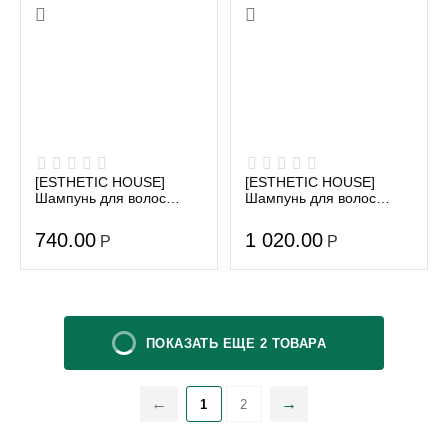
[ESTHETIC HOUSE]
[ESTHETIC HOUSE]
Шампунь для волос
Шампунь для волос
"ВОСТОЧНЫЕ ТРАВЫ"
"ЗАЩИТА ЦВЕТА" CP-1
CP-1 ORIENTAL HERBAL
COLOR FIXER
740.00
1 020.00
Р
Р
CLEANSING ...
SHAMPOO, 300 мл
ПОКАЗАТЬ ЕЩЕ 2 ТОВАРА
1
2