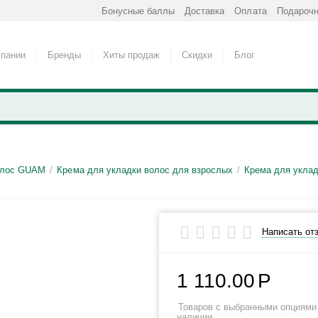
Бонусные баллы
Доставка
Оплата
Подарочн
мпании
Бренды
Хиты продаж
Скидки
Блог
олос GUAM
Крема для укладки волос для взрослых
Крема для уклад
/
/
Написать от
1 110.00
Р
Товаров с выбранными опциями 
наличии