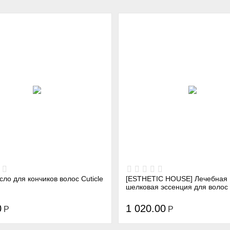
асло для кончиков волос Cuticle
[ESTHETIC HOUSE] Лечебная
шелковая эссенция для волос
THE REMEDY SILK ESSENCE, 
0
1 020.00
Р
Р