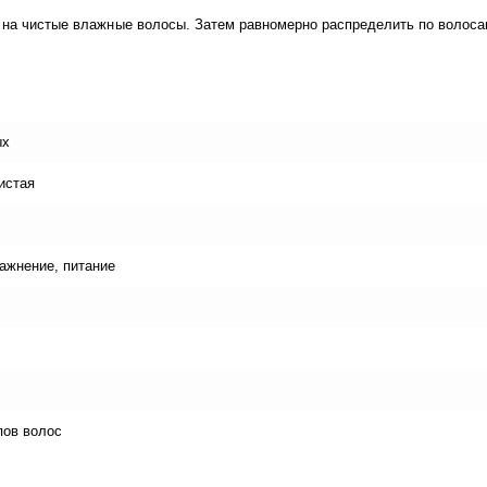
и на чистые влажные волосы. Затем равномерно распределить по волос
ых
истая
ажнение, питание
пов волос