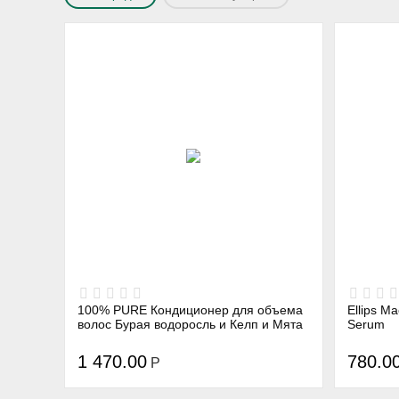
100% PURE Кондиционер для объема
Ellips М
волос Бурая водоросль и Келп и Мята
Serum
1 470.00
780.0
Р