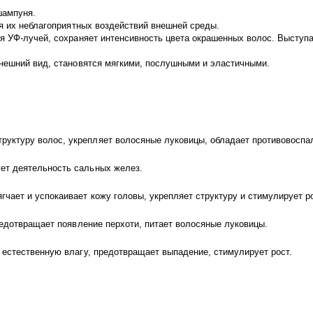
шампуня.
я их неблагоприятных воздействий внешней среды.
 УФ-лучей, сохраняет интенсивность цвета окрашенных волос. Выступа
нешний вид, становятся мягкими, послушными и эластичными.
труктуру волос, укрепляет волосяные луковицы, обладает противовосп
ует деятельность сальных желез.
ягчает и успокаивает кожу головы, укрепляет структуру и стимулирует р
редотвращает появление перхоти, питает волосяные луковицы.
 естественную влагу, предотвращает выпадение, стимулирует рост.