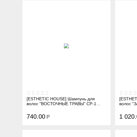
[ESTHETIC HOUSE] Шампунь для
[ESTHET
волос "ВОСТОЧНЫЕ ТРАВЫ" CP-1
волос "ЗАЩ
ORIENTAL HERBAL CLEANSING
FIXER S
SHAMPOO, 250 мл
740.00
1 020
Р