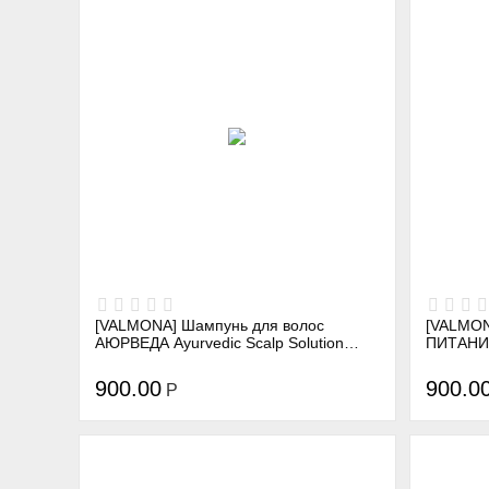
[VALMONA] Шампунь для волос
[VALMON
АЮРВЕДА Ayurvedic Scalp Solution
ПИТАНИЕ 
Black Cumin Shampoo, 480 мл
Mayo Sh
900.00
900.0
Р