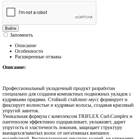
Войти
Запомнить
Описание
Особенности
Расширенные отзывы
Описание:
Профессиональный укладочный продукт разработан
специально для создания компактных подвижных укладок с
кудрявыми прядями. Стойкий стайлинг-мусс формирует и
фиксирует волнистые и кудрявые волосы, создавая красивый
упругий завиток.
Уникальная формула с комплексом TRIFLEX Curl-Complex и
пантенолом эффективно оздоравливает, увлажняет, дарит
упругость и эластичность локонам, защищает структуру
вьющихся/завитых волос от негативных внешних
воздействий. Реструктурирует текстуру кудрей, не утяжеляет