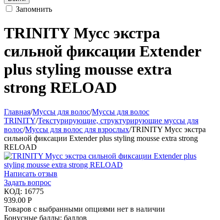
Запомнить
TRINITY Мусс экстра
сильной фиксации Еxtender
plus styling mousse extra
strong RELOAD
Главная
/
Муссы для волос
/
Муссы для волос
TRINITY
/
Текстурирующие, структурирующие муссы для
волос
/
Муссы для волос для взрослых
/
TRINITY Мусс экстра
сильной фиксации Еxtender plus styling mousse extra strong
RELOAD
Написать отзыв
Задать вопрос
КОД:
16775
939.00
Р
Товаров с выбранными опциями нет в наличии
Бонусные баллы:
баллов