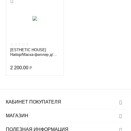
Б
о
л
[ESTHETIC HOUSE]
ь
Набор/Маска-филлер д/
волос CP-1 3 Sec Hair
ш
Ringer (Hair Fill-up Ampo...
е
2 200.00
Р
КАБИНЕТ ПОКУПАТЕЛЯ
МАГАЗИН
ПОЛЕЗНАЯ ИНФОРМАЦИЯ