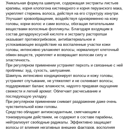
Уникальная формула шампуня, содержащая экстракты листьев
крапивы, корня клопогона кистевидного и корня перуанского мака,
укрепляет стержень волоса, действуя на его структуру изнутри.
Улучшает кровообращение, воздействуя одновременно на кожу
головы, корни волос и сами волосы, обогащая питательными
веществами волосяные фолликулы. Благодаря входящим в
состав дегидроуксусной кислоте и экстракту расторопши
оказывает противогрибковое, антибактериальное и
успокаивающее воздействие на воспаленные участки кожи
головы, интенсивно увлажняет волосы, нормализует клеточный
обмен веществ, укрепляет и возвращает волосам силу и
эластичность.
При регулярном применении устраняет перхоть и связанные с ней
проблемы: зуд, сухость, шелушение.
Шампунь интенсивно кондиционирует волосы и кожу головы,
устраняет спутывание, не утяжеляет и не склеивает волосы,
поддерживает баланс влажности, надолго придавая ощущение
свежести и легкий аромат. Облегчает расчесывание и
последующую укладку.
При регулярном применении снимает раздражение даже очень
чувствительной кожи головы.
Средство обладает антиоксидантным, смягчающим и
тонизирующим действием, не содержит в составе парабены,
нейтрализует свободные радикалы. Эффективно защищает
волосы от влияния негативных внешних факторов, восполняя