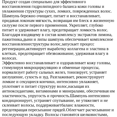
Продукт создан специально для эффективного
восстановления гидролипидного баланса кожи головы и
увлажнения структуры сухих, ломких, поврежденных волос.
Шампунь бережно очищает, питает и восстанавливает,
придавая локонам мягкость, возвращая им блеск и жизненную
силууже после первого применения. Укрепляет, глубоко
питает и удерживает влагу, предотвращает ломкость волос.
Благодаря входящему в состав комплексу экстрактов лимона,
пажитника,дыни и липы шампунь обеспечивает комплексное
восстановлениеструктуры волос,запускает процесс
регенерации,активирует выработку коллагена и эластина в
клетках, предотвращает обезвоживание, удерживая влагу в
волосах.
Эффективно восстанавливает и оздоравливает кожу головы,
стимулируя микроциркуляцию и обменные процессы,
нормализует работу сальных желез, тонизирует, устраняет
шелушение, сухость и зуд. Разглаживает, реконструирует
ломкие и секущиеся кончики, интенсивно увлажняет,
уплотняет и питает структуру волос,насыщая их
антиоксидантами, витаминами и минералами, обеспечивая им
эластичность, упругость и прочность.Шампунь интенсивно
кондиционирует, устраняет спутывание, не утяжеляет и не
склеивает волосы, поддерживаетбаланс влажности,
предотвращая пересыхание прядей.Облегчает расчесывание и
последующую укладку. Волосы становятся шелковистыми,