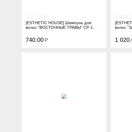
[ESTHETIC HOUSE] Шампунь для
[ESTHET
волос "ВОСТОЧНЫЕ ТРАВЫ" CP-1
волос "ЗАЩ
ORIENTAL HERBAL CLEANSING
FIXER S
SHAMPOO, 250 мл
740.00
1 020
Р