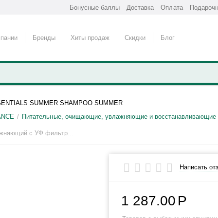
Бонусные баллы
Доставка
Оплата
Подарочн
мпании
Бренды
Хиты продаж
Скидки
Блог
SENTIALS SUMMER SHAMPOO SUMMER
ANCE
Питательные, очищающие, увлажняющие и восстанавливающие 
/
TRINITY Шампунь увлажняющий с УФ фильтром Essentials Summer Shampoo SUMMER
Написать от
1 287.00
Р