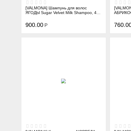
[VALMONA] Шампунь для волос
[VALMON
ЯГОДЫ Sugar Velvet Milk Shampoo, 480
АБРИКОС
мл
(APRICO
900.00
760.0
Р