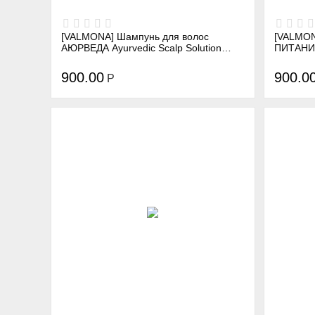
[VALMONA] Шампунь для волос
[VALMON
АЮРВЕДА Ayurvedic Scalp Solution
ПИТАНИЕ 
Black Cumin Shampoo, 480 мл
Mayo Sh
900.00
900.0
Р