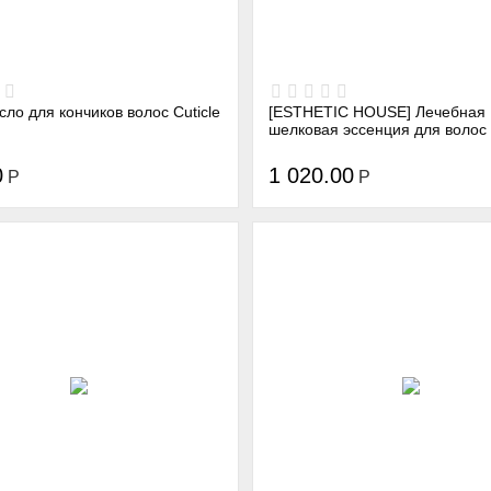
асло для кончиков волос Cuticle
[ESTHETIC HOUSE] Лечебная
шелковая эссенция для волос
THE REMEDY SILK ESSENCE, 
0
1 020.00
Р
Р