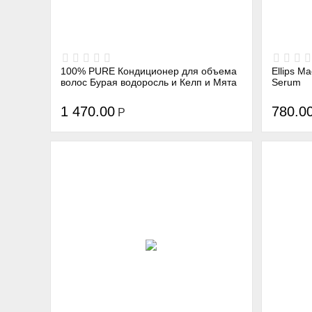
100% PURE Кондиционер для объема
Ellips М
волос Бурая водоросль и Келп и Мята
Serum
1 470.00
780.0
Р