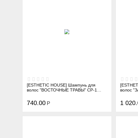
[ESTHETIC HOUSE] Шампунь для
[ESTHET
волос "ВОСТОЧНЫЕ ТРАВЫ" CP-1
волос "ЗАЩ
ORIENTAL HERBAL CLEANSING
FIXER S
SHAMPOO, 250 мл
740.00
1 020
Р