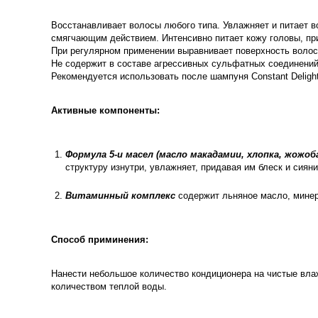
Восстанавливает волосы любого типа. Увлажняет и питает 
смягчающим действием. Интенсивно питает кожу головы, пр
При регулярном применении выравнивает поверхность волос
Не содержит в составе агрессивных сульфатных соединений
Рекомендуется использовать после шампуня Constant Deligh
Активные компоненты:
Формула 5-и масел (масло макадамии, хлопка, жожоба
структуру изнутри, увлажняет, придавая им блеск и сияни
Витаминный комплекс
содержит льняное масло, минер
Способ приминения:
Нанести небольшое количество кондиционера на чистые вл
количеством теплой воды.