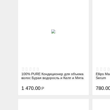
100% PURE Кондиционер для объема
Ellips М
волос Бурая водоросль и Келп и Мята
Serum
1 470.00
780.0
Р