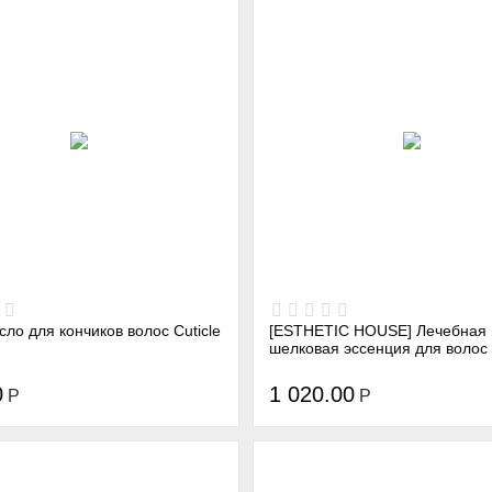
асло для кончиков волос Cuticle
[ESTHETIC HOUSE] Лечебная
шелковая эссенция для волос
THE REMEDY SILK ESSENCE, 
0
1 020.00
Р
Р