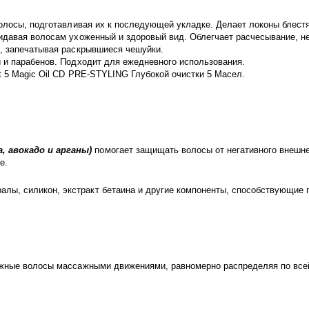
волосы, подготавливая их к последующей укладке. Делает локоны бле
идавая волосам ухоженный и здоровый вид. Облегчает расчесывание, н
, запечатывая раскрывшиеся чешуйки.
 и парабенов. Подходит для ежедневного использования.
t 5 Magic Oil CD PRE-STYLING Глубокой очистки 5 Масел.
, авокадо и арганы)
помогает защищать волосы от негативного внешне
е.
алы, силикон, экстракт бетаина и другие компоненты, способствующие
ажные волосы массажными движениями, равномерно распределяя по всей