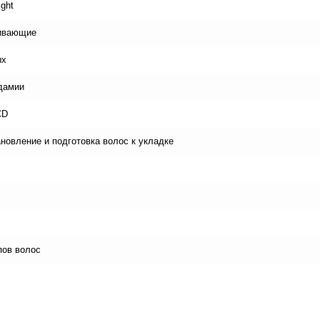
ight
ивающие
ых
дамии
CD
ановление и подготовка волос к укладке
пов волос