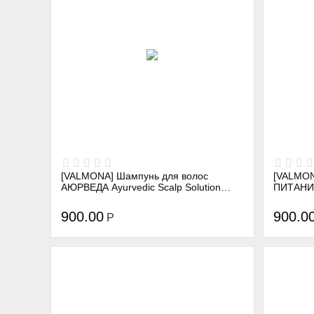
[VALMONA] Шампунь для волос
[VALMON
АЮРВЕДА Ayurvedic Scalp Solution
ПИТАНИЕ 
Black Cumin Shampoo, 480 мл
Mayo Sh
900.00
900.0
Р