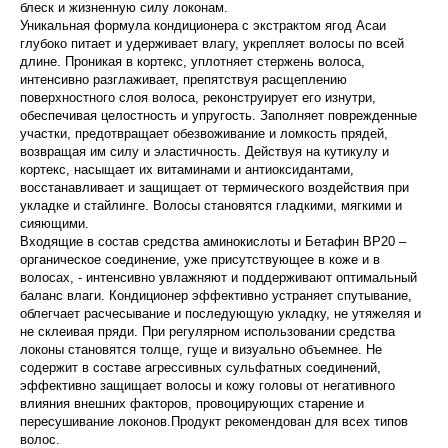
блеск и жизненную силу локонам.
Уникальная формула кондиционера с экстрактом ягод Асаи
глубоко питает и удерживает влагу, укрепляет волосы по всей
длине. Проникая в кортекс, уплотняет стержень волоса,
интенсивно разглаживает, препятствуя расщеплению
поверхностного слоя волоса, реконструирует его изнутри,
обеспечивая целостность и упругость. Заполняет поврежденные
участки, предотвращает обезвоживание и ломкость прядей,
возвращая им силу и эластичность. Действуя на кутикулу и
кортекс, насыщает их витаминами и антиоксидантами,
восстанавливает и защищает от термического воздействия при
укладке и стайлинге. Волосы становятся гладкими, мягкими и
сияющими.
Входящие в состав средства аминокислоты и Бетафин BP20 –
органическое соединение, уже присутствующее в коже и в
волосах, - интенсивно увлажняют и поддерживают оптимальный
баланс влаги. Кондиционер эффективно устраняет спутывание,
облегчает расчесывание и последующую укладку, не утяжеляя и
не склеивая пряди. При регулярном использовании средства
локоны становятся толще, гуще и визуально объемнее. Не
содержит в составе агрессивных сульфатных соединений,
эффективно защищает волосы и кожу головы от негативного
влияния внешних факторов, провоцирующих старение и
пересушивание локонов.Продукт рекомендован для всех типов
волос.