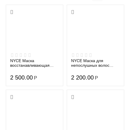
NYCE Маска
NYCE Маска для
восстанавливающая
непослушных волос
Evita Rebuilding Therapy
Discipline Smooting
Therapy
2 500.00
2 200.00
Р
Р