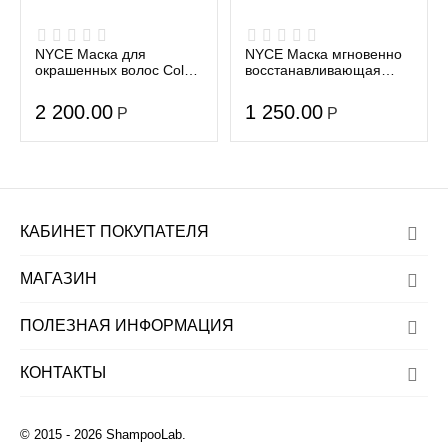
NYCE Маска для
NYCE Маска мгновенно
окрашенных волос Color
восстанавливающая
Illuminating Therapy
Flash Beauty 10 Flash
Instant Mask Ten
2 200.00
1 250.00
Р
Р
Multibe...
КАБИНЕТ ПОКУПАТЕЛЯ
МАГАЗИН
ПОЛЕЗНАЯ ИНФОРМАЦИЯ
КОНТАКТЫ
© 2015 - 2026 ShampooLab.