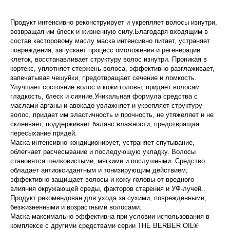
Продукт интенсивно реконструирует и укрепляет волосы изнутри,
возвращая им блеск и жизненную силу.Благодаря входящим в
состав касторовому маслу маска интенсивно питает, устраняет
повреждения, запускает процесс омоложения и регенерации
клеток, восстанавливает структуру волос изнутри. Проникая в
кортекс, уплотняет стержень волоса, эффективно разглаживает,
запечатывая чешуйки, предотвращает сечение и ломкость.
Улучшает состояние волос и кожи головы, придает волосам
гладкость, блеск и сияние.Уникальная формула средства с
маслами арганы и авокадо увлажняет и укрепляет структуру
волос, придает им эластичность и прочность, не утяжеляет и не
склеивает, поддерживает баланс влажности, предотвращая
пересыхание прядей.
Маска интенсивно кондиционирует, устраняет спутывание,
облегчает расчесывание и последующую укладку. Волосы
становятся шелковистыми, мягкими и послушными. Средство
обладает антиоксидантным и тонизирующим действием,
эффективно защищает волосы и кожу головы от вредного
влияния окружающей среды, факторов старения и УФ-лучей..
Продукт рекомендован для ухода за сухими, поврежденными,
безжизненными и возрастными волосами.
Маска максимально эффективна при условии использования в
комплексе с другими средствами серии THE BERBER OIL®