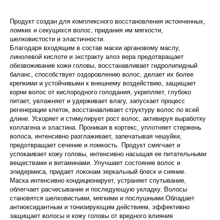
Продукт создан для комплексного восстановления истонченных,
ломких и секущихся волос, придания им мягкости,
шелковистости и эластичности.
Благодаря входящим в состав маски аргановому маслу,
линолевой кислоте и экстракту алоэ вера предотвращает
обезвоживание кожи головы, восстанавливает гидролипидный
баланс, способствует оздоровлению волос, делает их более
крепкими и устойчивыми к внешнему воздействию, защищает
корни волос от кислородного голодания, укрепляет, глубоко
питает, увлажняет и удерживает влагу, запускает процесс
регенерации клеток, восстанавливает структуру волос по всей
длине. Ускоряет и стимулирует рост волос, активируя выработку
коллагена и эластина. Проникая в кортекс, уплотняет стержень
волоса, интенсивно разглаживает, запечатывая чешуйки,
предотвращает сечение и ломкость. Продукт смягчает и
успокаивает кожу головы, интенсивно насыщая ее питательными
веществами и витаминами. Улучшает состояние волос и
эпидермиса, придает локонам зеркальный блеск и сияние.
Маска интенсивно кондиционирует, устраняет спутывание,
облегчает расчесывание и последующую укладку. Волосы
становятся шелковистыми, мягкими и послушными.Обладает
антиоксидантным и тонизирующим действием, эффективно
защищает волосы и кожу головы от вредного влияния