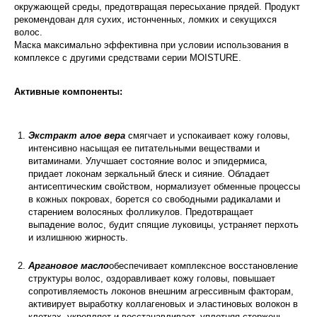
окружающей среды, предотвращая пересыхание прядей. Продукт
рекомендован для сухих, истонченных, ломких и секущихся
волос.
Маска максимально эффективна при условии использования в
комплексе с другими средствами серии MOISTURE.
Активные компоненты:
Экстракт алое вера
смягчает и успокаивает кожу головы,
интенсивно насыщая ее питательными веществами и
витаминами. Улучшает состояние волос и эпидермиса,
придает локонам зеркальный блеск и сияние. Обладает
антисептическим свойством, нормализует обменные процессы
в кожных покровах, борется со свободными радикалами и
старением волосяных фолликулов. Предотвращает
выпадение волос, будит спящие луковицы, устраняет перхоть
и излишнюю жирность.
Аргановое масло
обеспечивает комплексное восстановление
структуры волос, оздоравливает кожу головы, повышает
сопротивляемость локонов внешним агрессивным факторам,
активирует выработку коллагеновых и эластиновых волокон в
клетках, укрепляет и восстанавливает, уплотняя стержень