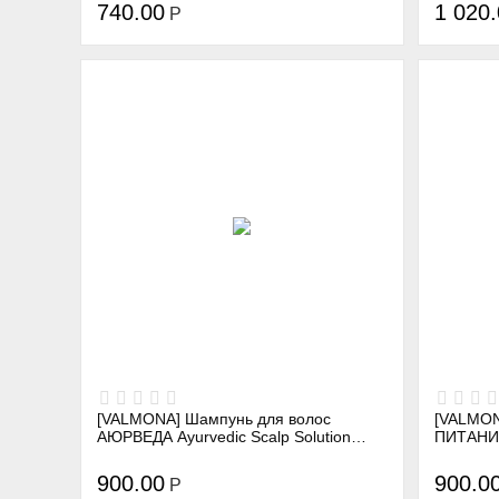
SHAMPOO, 250 мл
740.00
1 020
Р
[VALMONA] Шампунь для волос
[VALMON
АЮРВЕДА Ayurvedic Scalp Solution
ПИТАНИЕ 
Black Cumin Shampoo, 480 мл
Mayo Sh
900.00
900.0
Р