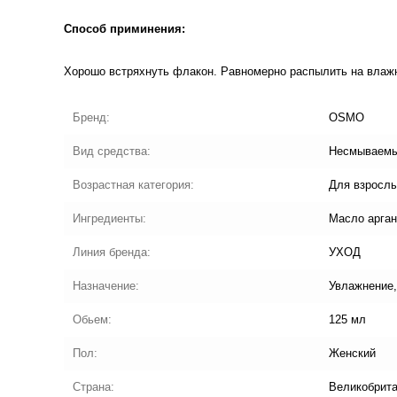
Способ приминения:
Хорошо встряхнуть флакон. Равномерно распылить на влажн
Бренд:
OSMO
Вид средства:
Несмываемы
Возрастная категория:
Для взросл
Ингредиенты:
Масло арга
Линия бренда:
УХОД
Назначение:
Увлажнение,
Обьем:
125 мл
Пол:
Женский
Страна:
Великобрит