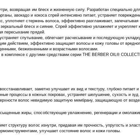
утри, возвращая им блеск и жизненную силу. Разработан специально дл
ганы, авокадо и кокоса спрей интенсивно питает, устраняет повреждени
екс, уплотняет стержень волоса, эффективно разглаживает, запечатывая
 зеркальный блеск и сияние. Спрей эффективно увлажняет и укрепляет к
ая пересыхание прядей.
, устраняет спутывание, облегчает расчесывание и последующую укладк
им действием, эффективно защищает волосы и кожу головы от вредног
жденными, безжизненными и возрастными волосами.
я в комплексе с другими средствами серии THE BERBER OIL® COLLECT
 восстанавливает, заметно улучшает их вид и текстуру, глубоко питает 
нные процессы в кожных покровах, устраняет шелушение, сухость и зуд
оверхности волос невидимую защитную мембрану, защищающую от воздей
асыщенные жиры, способствующие увлажнению, регенерации и омолажив
няет структуру волос изнутри, придавая им прочность, упругость и эла
рмоинструментами, улучшает состояние волос и кожи головы.