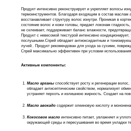
Продукт интенсивно реконструирует и укрепляет волосы изн
термоинструментов. Благодаря входящим в состав маслам ар
восстанавливает структуру волос изнутри. Проникая в корт
состояние волос и кожи головы, придает локонам гладкость,
не склеивает, поддерживает баланс влажности, предотвращ
Продукт с невесомой текстурой интенсивно кондиционирует
послушными.Спрей обладает антиоксидантным и тонизирующ
лучей.. Продукт рекомендован для ухода за сухими, повре
Спрей максимально эффективен при условии использовани
Активные компоненты:
Масло арганы
способствует росту и регенерации волос,
обладает антисептическим свойством, нормализует обме
устраняет перхоть и излишнюю жирность. Создает на п
Масло авокадо
содержит олеиновую кислоту и мононен
Кокосовое масло
интенсивно питает, увлажняет и уплот
окружающей среды и пересушивания во время укладки те