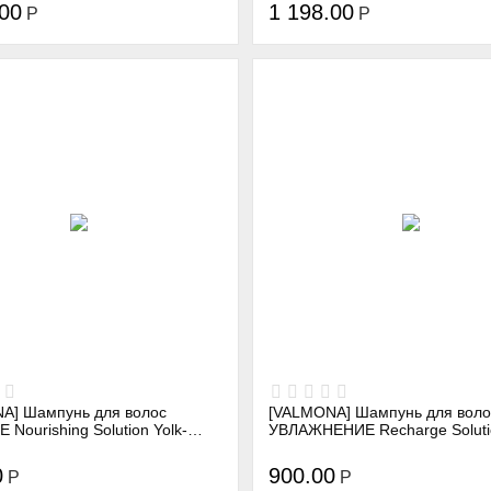
.00
1 198.00
Р
Р
A] Шампунь для волос
[VALMONA] Шампунь для воло
Nourishing Solution Yolk-
УВЛАЖНЕНИЕ Recharge Soluti
ampoo, 480 мл
Clinic Shampoo, 480 мл
0
900.00
Р
Р