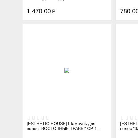
1 470.00
780.0
Р
[ESTHETIC HOUSE] Шампунь для
[ESTHET
волос "ВОСТОЧНЫЕ ТРАВЫ" CP-1
волос "ЗАЩ
ORIENTAL HERBAL CLEANSING
FIXER S