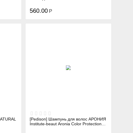
150 мл
Treatment, 250 мл
560.00
Р
 NATURAL
[Pedison] Шампунь для волос АРОНИЯ
Institute-beaut Aronia Color Protection
Shampoo, 100 мл