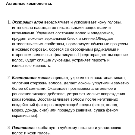
Активные компоненты:
Экстракт алое
верасмягчает и успокаивает кожу головы,
интенсивно насыщая ее питательными веществами и
витаминами. Улучшает состояние волос и эпидермиса,
придает локонам зеркальный блеск и сияние.Обладает
антисептическим свойством, нормализует обменные процессы
в кожных покровах, борется со свободными радикалами и
старением волосяных фолликулов.Предотвращает выпадение
волос, будит спящие луковицы, устраняет перхоть и
излишнюю жирность.
Касторовое масло
защищает, укрепляет и восстанавливает,
уплотняя стержень волоса, делает локоны упругими и заметно
более объемными. Оказывает противовоспалительное и
ранозаживляющее действие, устраняет мелкие повреждения
кожи головы. Восстанавливает волосы после негативных
воздействий факторов окружающей среды (ветер, холод,
мороз, дождь, снег) или процедур (завивка, сушка феном,
окрашивание).
Пантенол
способствует глубокому питанию и увлажнению
волос и кожи головы.