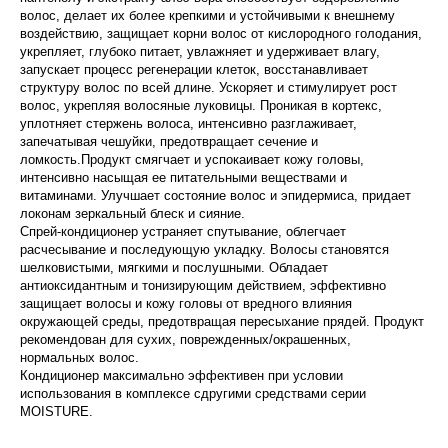
волос, делает их более крепкими и устойчивыми к внешнему
воздействию, защищает корни волос от кислородного голодания,
укрепляет, глубоко питает, увлажняет и удерживает влагу,
запускает процесс регенерации клеток, восстанавливает
структуру волос по всей длине. Ускоряет и стимулирует рост
волос, укрепляя волосяные луковицы. Проникая в кортекс,
уплотняет стержень волоса, интенсивно разглаживает,
запечатывая чешуйки, предотвращает сечение и
ломкость.Продукт смягчает и успокаивает кожу головы,
интенсивно насыщая ее питательными веществами и
витаминами. Улучшает состояние волос и эпидермиса, придает
локонам зеркальный блеск и сияние.
Спрей-кондиционер устраняет спутывание, облегчает
расчесывание и последующую укладку. Волосы становятся
шелковистыми, мягкими и послушными. Обладает
антиоксидантным и тонизирующим действием, эффективно
защищает волосы и кожу головы от вредного влияния
окружающей среды, предотвращая пересыхание прядей. Продукт
рекомендован для сухих, поврежденных/окрашенных,
нормальных волос.
Кондиционер максимально эффективен при условии
использования в комплексе сдругими средствами серии
MOISTURE.